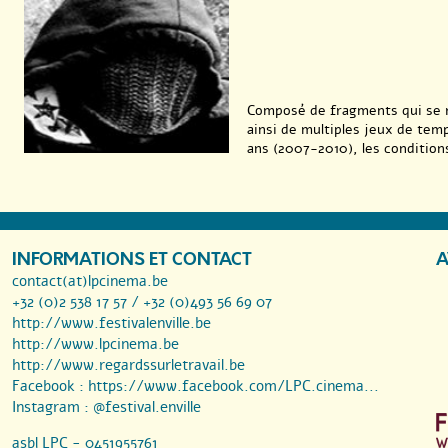
Composé de fragments qui se re
ainsi de multiples jeux de temp
ans (2007-2010), les conditions 
INFORMATIONS ET CONTACT
A
contact(at)lpcinema.be
+32 (0)2 538 17 57 / +32 (0)493 56 69 07
http://www.festivalenville.be
http://www.lpcinema.be
http://www.regardssurletravail.be
Facebook :
https://www.facebook.com/LPC.cinema...
Instagram :
@festival.enville
asbl LPC - 0451955761