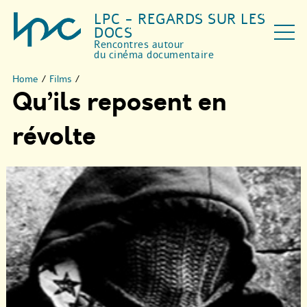
LPC - REGARDS SUR LES
DOCS
Rencontres autour
du cinéma documentaire
Home
/
Films
/
Qu’ils reposent en
révolte