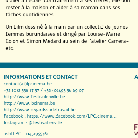
d’aller à l’école. Contrairement à ses frères, elle doit
rester à la maison et aider à sa maman dans ses
tâches quotidiennes.
Un film dessiné à la main par un collectif de jeunes
femmes burundaises et dirigé par Louise-Marie
Colon et Simon Medard au sein de l’atelier Camera-
etc.
INFORMATIONS ET CONTACT
A
contact(at)lpcinema.be
+32 (0)2 538 17 57 / +32 (0)493 56 69 07
http://www.festivalenville.be
http://www.lpcinema.be
http://www.regardssurletravail.be
Facebook :
https://www.facebook.com/LPC.cinema...
Instagram :
@festival.enville
asbl LPC - 0451955761