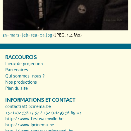
23-mars-jeb-rea-05.jpg
(JPEG, 1.4 Mo)
RACCOURCIS
Lieux de projection
Partenaires
Qui sommes-nous ?
Nos productions
Plan du site
INFORMATIONS ET CONTACT
contact(at)lpcinema.be
+32 (0)2 538 17 57 / +32 (0)493 56 69 07
http://www.festivalenville.be
http://www.lpcinema.be