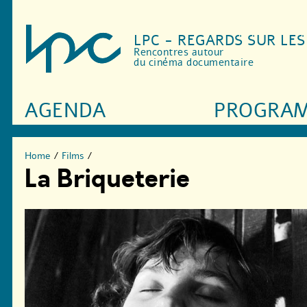
LPC - REGARDS SUR LE
Rencontres autour
du cinéma documentaire
AGENDA
PROGRA
Home
/
Films
/
La Briqueterie