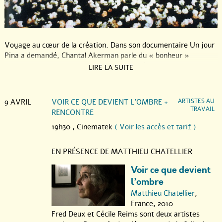
Voyage au cœur de la création. Dans son documentaire Un jour
Pina a demandé, Chantal Akerman parle du « bonheur »
ressenti au contact des œuvres de la chorégraphe allemande
LIRE LA SUITE
Pina Bausch. Nous avons précisément choisi de mettre ici en
avant ce plaisir de la rencontre avec des compositions
artistiques, leurs auteurs et de films qui permettent le partage.
9 AVRIL
VOIR CE QUE DEVIENT L’OMBRE +
ARTISTES AU
TRAVAIL
RENCONTRE
Paul Valéry se demandait "à quoi sert une œuvre d’art". Sa
réponse était sans équivoque : « à toujours nous apprendre que
19h30 ,
Cinematek
( Voir les accès et tarif )
nous n’avions pas vu ce que nous voyons ».
EN PRÉSENCE DE MATTHIEU CHATELLIER
Voir ce que devient
l’ombre
Matthieu Chatellier
,
France, 2010
Fred Deux et Cécile Reims sont deux artistes