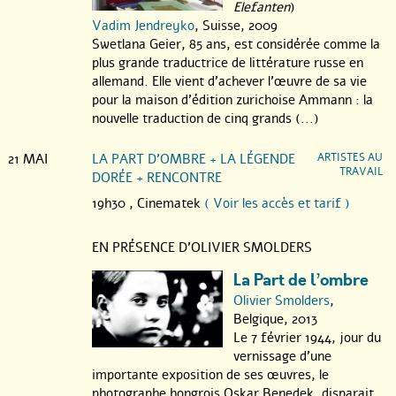
Elefanten
)
Vadim Jendreyko
, Suisse, 2009
Swetlana Geier, 85 ans, est considérée comme la
plus grande traductrice de littérature russe en
allemand. Elle vient d’achever l’œuvre de sa vie
pour la maison d’édition zurichoise Ammann : la
nouvelle traduction de cinq grands (...)
21 MAI
LA PART D’OMBRE + LA LÉGENDE
ARTISTES AU
TRAVAIL
DORÉE + RENCONTRE
19h30 ,
Cinematek
( Voir les accès et tarif )
EN PRÉSENCE D’OLIVIER SMOLDERS
La Part de l’ombre
Olivier Smolders
,
Belgique, 2013
Le 7 février 1944, jour du
vernissage d’une
importante exposition de ses œuvres, le
photographe hongrois Oskar Benedek, disparait.