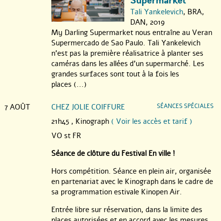
Supermarket
Tali Yankelevich
, BRA,
DAN, 2019
My Darling Supermarket nous entraîne au Veran
Supermercado de Sao Paulo. Tali Yankelevich
n’est pas la première réalisatrice à planter ses
caméras dans les allées d’un supermarché. Les
grandes surfaces sont tout à la fois les
places (...)
7 AOÛT
CHEZ JOLIE COIFFURE
SÉANCES SPÉCIALES
21h45 ,
Kinograph
( Voir les accès et tarif )
VO st FR
Séance de clôture du Festival En ville !
Hors compétition. Séance en plein air, organisée
en partenariat avec le Kinograph dans le cadre de
sa programmation estivale Kinopen Air.
Entrée libre sur réservation, dans la limite des
places autorisées et en accord avec les mesures